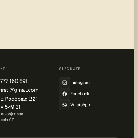
KT
SLEDUJTE
777 160 891
Instagram
vhrsti@gmail.com
Facebook
o z Poděbrad 221
WhatsApp
v 549 31
na objednání
celá ČR