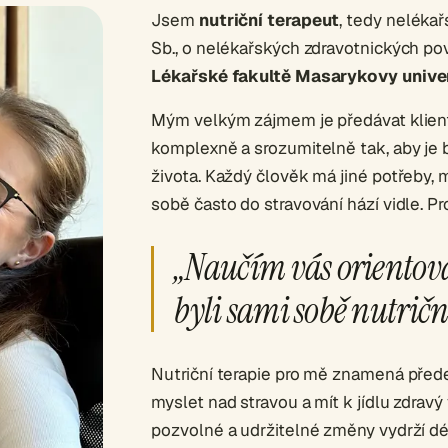
Jsem
nutriční terapeut
, tedy neléka
Sb., o nelékařských zdravotnických pov
Lékařské fakultě Masarykovy univer
Mým velkým zájmem je předávat klien
komplexně a srozumitelně tak, aby je 
života. Každý člověk má jiné potřeby, 
sobě často do stravování hází vidle. Pr
„Naučím vás orientovat
byli sami sobě nutrič
Nutriční terapie pro mě znamená pře
myslet nad stravou a mít k jídlu zdrav
pozvolné a udržitelné změny vydrží dé