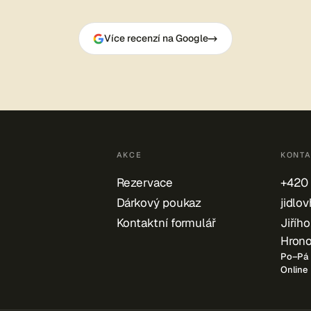
Více recenzí na Google
AKCE
KONTA
Rezervace
+420 
Dárkový poukaz
jidlo
Kontaktní formulář
Jiříh
Hrono
Po–Pá
Online