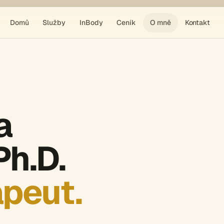
Domů
Služby
InBody
Ceník
O mně
Kontakt
a
Ph.D.
apeut.