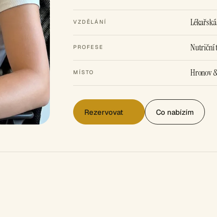
Lékařská
VZDĚLÁNÍ
Nutriční 
PROFESE
Hronov &
MÍSTO
Rezervovat
Co nabízím