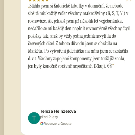
”
Stáhla jsem si Kalorické tabulky v domnění, že nebude
složité mít každý večer všechny makroživiny (B, S, T, V ) v
rovnováze. Ale jelikož jsem již několik let vegetariánka,
nedařilo se mi každý den naplnit rovnoměrně všechny čtyři
položky tak, aniž by vždy jedna jediná nevylítla do
červených čísel. Z tohoto důvodu jsem se obrátila na
Markétu. Po vytvoření jídelníčku na míru jsem se nestačila
divit. Všechny zapojené komponenty jsem totiž již znala,
jen byly konečně správně nepočítané. Děkuji. 🙂
Tereza Heinzelová
před 2 lety
Recenze z Google