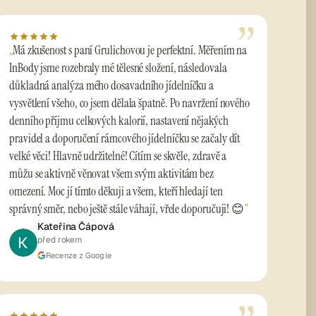
”
Má zkušenost s paní Grulichovou je perfektní. Měřením na
InBody jsme rozebraly mé tělesné složení, následovala
důkladná analýza mého dosavadního jídelníčku a
vysvětlení všeho, co jsem dělala špatně. Po navržení nového
denního příjmu celkových kalorií, nastavení nějakých
pravidel a doporučení rámcového jídelníčku se začaly dít
velké věci! Hlavně udržitelné! Cítím se skvěle, zdravě a
můžu se aktivně věnovat všem svým aktivitám bez
omezení. Moc jí tímto děkuji a všem, kteří hledají ten
správný směr, nebo ještě stále váhají, vřele doporučuji! 😊
Kateřina Čápová
před rokem
Recenze z Google