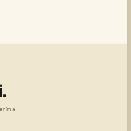
.
lením a