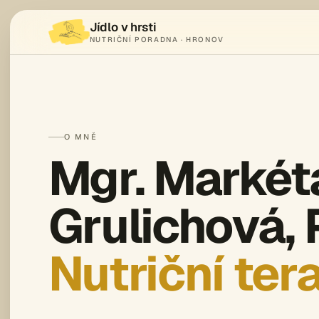
Jídlo v hrsti
NUTRIČNÍ PORADNA · HRONOV
O MNĚ
Mgr. Markét
Grulichová, 
Nutriční ter