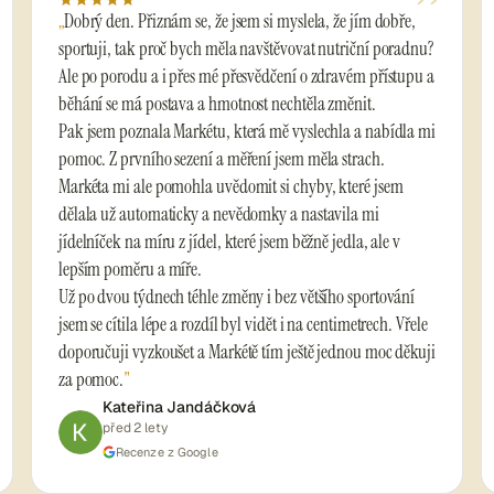
”
Dobrý den. Přiznám se, že jsem si myslela, že jím dobře,
sportuji, tak proč bych měla navštěvovat nutriční poradnu?
Ale po porodu a i přes mé přesvědčení o zdravém přístupu a
běhání se má postava a hmotnost nechtěla změnit.
Pak jsem poznala Markétu, která mě vyslechla a nabídla mi
pomoc. Z prvního sezení a měření jsem měla strach.
Markéta mi ale pomohla uvědomit si chyby, které jsem
dělala už automaticky a nevědomky a nastavila mi
jídelníček na míru z jídel, které jsem běžně jedla, ale v
lepším poměru a míře.
Už po dvou týdnech téhle změny i bez většího sportování
jsem se cítila lépe a rozdíl byl vidět i na centimetrech. Vřele
doporučuji vyzkoušet a Markétě tím ještě jednou moc děkuji
za pomoc.
Kateřina Jandáčková
před 2 lety
Recenze z Google