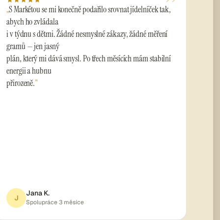
”
S Markétou se mi konečně podařilo srovnat jídelníček tak,
abych ho zvládala
i v týdnu s dětmi. Žádné nesmyslné zákazy, žádné měření
gramů — jen jasný
plán, který mi dává smysl. Po třech měsících mám stabilní
energii a hubnu
přirozeně.
Jana K.
J
Spolupráce 3 měsíce