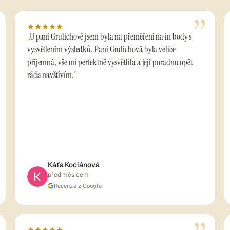
”
U paní Grulichové jsem byla na přeměření na in body s
vysvětlením výsledků. Paní Grulichová byla velice
příjemná, vše mi perfektně vysvětlila a její poradnu opět
ráda navštívím.
Káťa Kociánová
před měsícem
Recenze z Google