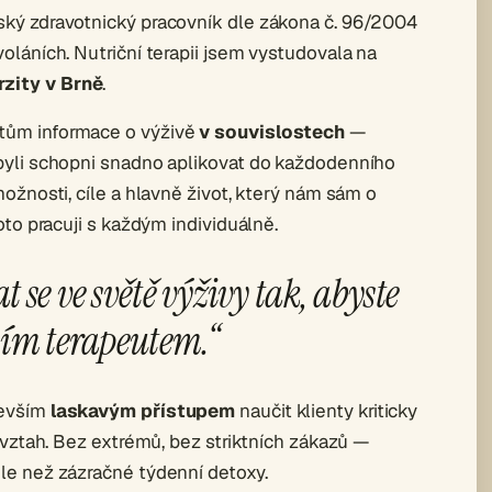
řský zdravotnický pracovník dle zákona č. 96/2004
oláních. Nutriční terapii jsem vystudovala na
zity v Brně
.
tům informace o výživě
v souvislostech
—
byli schopni snadno aplikovat do každodenního
možnosti, cíle a hlavně život, který nám sám o
oto pracuji s každým individuálně.
 se ve světě výživy tak, abyste
ním terapeutem.“
devším
laskavým přístupem
naučit klienty kriticky
ý vztah. Bez extrémů, bez striktních zákazů —
le než zázračné týdenní detoxy.