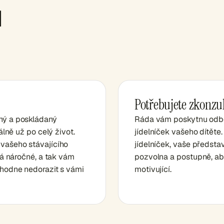
u
Potřebujete zkonzul
ný a poskládaný
Ráda vám poskytnu odbor
álně už po celý život.
jídelníček vašeho dítět
vašeho stávajícího
jídelníček, vaše předst
vá náročné, a tak vám
pozvolna a postupně, ab
zhodne nedorazit s vámi
motivující.