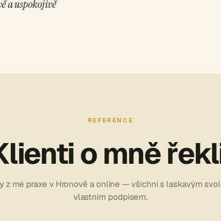
vě a uspokojivě
REFERENCE
Klienti o mně řekli
y z mé praxe v Hronově a online — všichni s laskavým svo
vlastním podpisem.