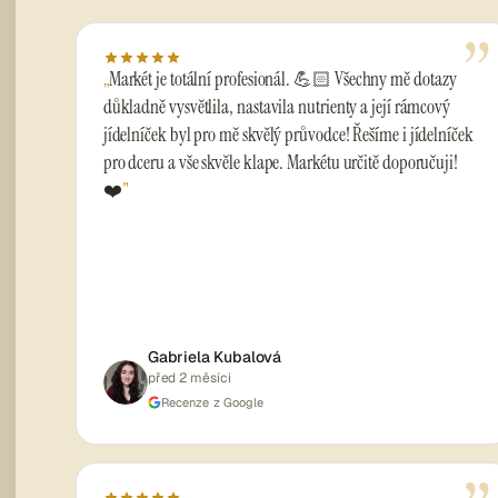
”
Markét je totální profesionál. 💪🏻 Všechny mě dotazy
důkladně vysvětlila, nastavila nutrienty a její rámcový
jídelníček byl pro mě skvělý průvodce! Řešíme i jídelníček
pro dceru a vše skvěle klape. Markétu určitě doporučuji!
❤️
Gabriela Kubalová
před 2 měsíci
Recenze z Google