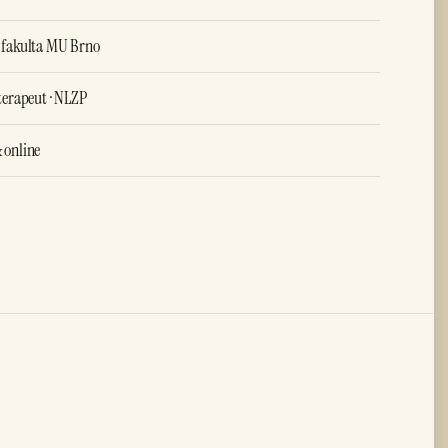
 fakulta MU Brno
terapeut · NLZP
 online